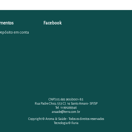
mentos
Facebook
Depósito em conta
CNPJ 05.693.900/0001-85
Rua Padre Chico, 553 CJ. 14 Santo Amaro- SP/SP
Tel. 11 991269346
anaade@terra.com.br
Copyright © Aroma & Saúde - Todos os direitos reservados
Tecnologia © Iluria