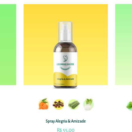
Spray Alegria & Amizade
R$
55,00