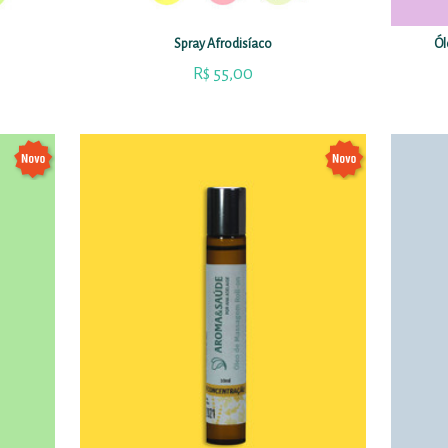
Spray Afrodisíaco
Ól
R$
55,00