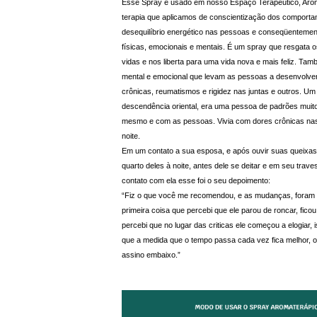
Esse Spray é usado em nosso Espaço Terapêutico, Aro
terapia que aplicamos de conscientização dos comport
desequilíbrio energético nas pessoas e conseqüenteme
físicas, emocionais e mentais. É um spray que resgata 
vidas e nos liberta para uma vida nova e mais feliz. Tam
mental e emocional que levam as pessoas a desenvolv
crônicas, reumatismos e rigidez nas juntas e outros. Um
descendência oriental, era uma pessoa de padrões muito 
mesmo e com as pessoas. Vivia com dores crônicas nas
noite.
Em um contato a sua esposa, e após ouvir suas queixas
quarto deles à noite, antes dele se deitar e em seu trav
contato com ela esse foi o seu depoimento:
“Fiz o que você me recomendou, e as mudanças, foram 
primeira coisa que percebi que ele parou de roncar, fico
percebi que no lugar das criticas ele começou a elogiar, 
que a medida que o tempo passa cada vez fica melhor, 
assino embaixo.”