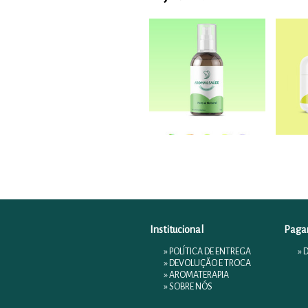
Institucional
Paga
»
POLÍTICA DE ENTREGA
» 
»
DEVOLUÇÃO E TROCA
»
AROMATERAPIA
»
SOBRE NÓS