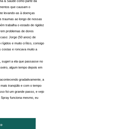
ma & Saúde como parte da
amentos que causam o
nte levando-as à doenças
os traumas ao longo de nossas
bém trabalha o estado de rigidez
erem problemas de dores
 caso: Jorge (50 anos) de
rígidos e muito crítico, consigo
 costas e roncava muito a
, sugeri a ela que passasse no
esseiro, algum tempo depois em
acontecendo gradativamente, a
u mais tranqüilo e com o tempo
isso foi um grande passo, e vejo
o Spray funciona mesmo, eu