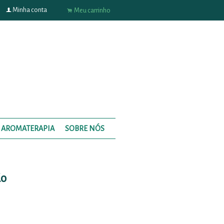
f
Minha conta
.
Meu carrinho
AROMATERAPIA
SOBRE NÓS
ão