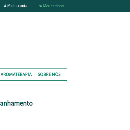
f
Minha conta
.
Meu carrinho
AROMATERAPIA
SOBRE NÓS
panhamento