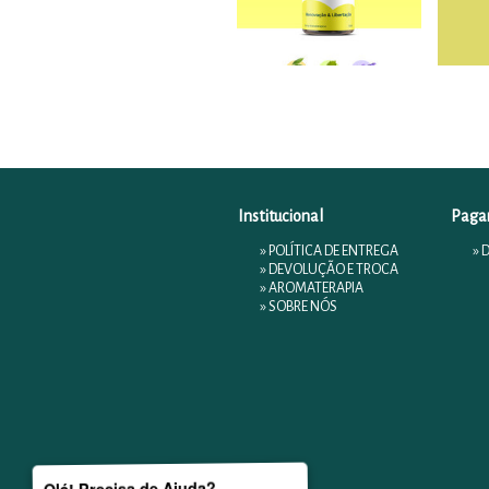
Institucional
Paga
»
POLÍTICA DE ENTREGA
» 
»
DEVOLUÇÃO E TROCA
»
AROMATERAPIA
»
SOBRE NÓS
Olá! Precisa de Ajuda?