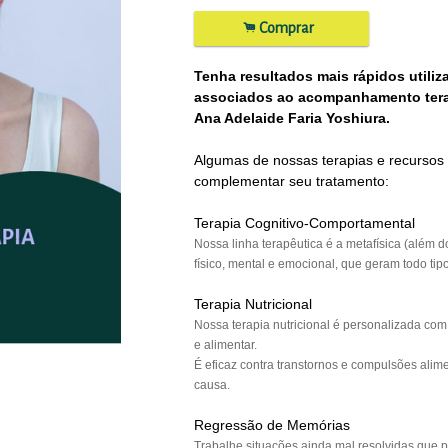
.
Comprar
Tenha resultados mais rápidos utili
associados ao acompanhamento terap
Ana Adelaide Faria Yoshiura.
Algumas de nossas terapias e recursos
complementar seu tratamento:
Terapia Cognitivo-Comportamental
Nossa linha terapêutica é a metafísica (além do
físico, mental e emocional, que geram todo tip
Terapia Nutricional
Nossa terapia nutricional é personalizada co
e alimentar.
É eficaz contra transtornos e compulsões alim
causa.
Regressão de Memórias
Trabalhe situações ainda mal resolvidas que 