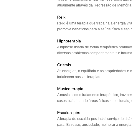
atualmente através da Regressão de Memória
Reiki
Reiki é uma terapia que trabalha a energia vi
promove benefícios para a saúde física e espiri
Hipnoterapia
A hipnose usada de forma terapêutica promove
diversos problemas comportamentais e trauma
Cristais
As energias, o equilíbrio e as propriedades cur
fortalecem nossas terapias.
Musicoterapia
A música como tratamento terapêutico, traz be
casos, trabalhando áreas físicas, emocionais, m
Escalda-pés
A terapia de escalda-pés inclui serviço de chá
para: Estresse, ansiedade, melhorar a energia