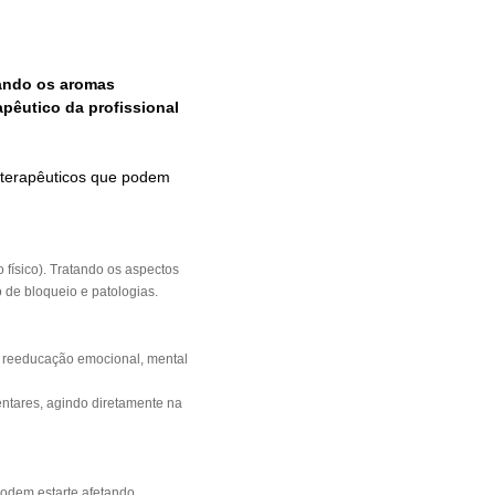
zando os aromas
êutico da profissional
 terapêuticos que podem
 físico). Tratando os aspectos
o de bloqueio e patologias.
m reeducação emocional, mental
entares, agindo diretamente na
podem estarte afetando