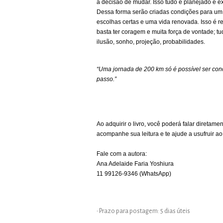
a decisão de mudar. Isso tudo é planejado e e
Dessa forma serão criadas condições para um 
escolhas certas e uma vida re­novada. Isso é real
basta ter coragem e muita força de vontade; tud
ilusão, sonho, projeção, probabilidades.
“Uma jornada de 200 km só é possível ser con
passo.”
Ao adquirir o livro, você poderá falar diretam
acompanhe sua leitura e te ajude a usufruir ao
Fale com a autora:
Ana Adelaide Faria Yoshiura
11 99126-9346 (WhatsApp)
• Prazo para postagem:
5 dias úteis