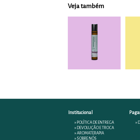
Veja também
Institucional
Paga
»
POLÍTICA DE ENTREGA
» 
»
DEVOLUÇÃO E TROCA
»
AROMATERAPIA
»
SOBRE NÓS