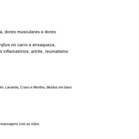
a, dores musculares e dores
enjôos no carro e enxaqueca;
 inflamatórios, artrite, reumatismo
im, Lavanda, Cravo e Mentha, diluídos em base 
aça massagens com as mãos 