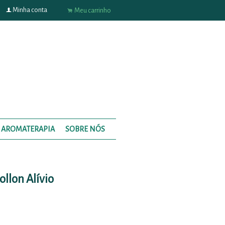
f
Minha conta
.
Meu carrinho
AROMATERAPIA
SOBRE NÓS
llon Alívio