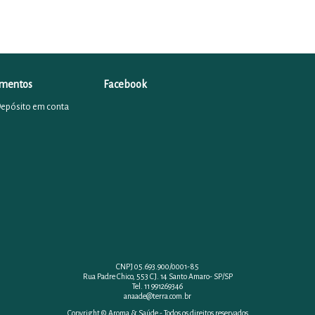
mentos
Facebook
Depósito em conta
CNPJ 05.693.900/0001-85
Rua Padre Chico, 553 CJ. 14 Santo Amaro- SP/SP
Tel. 11 991269346
anaade@terra.com.br
Copyright © Aroma & Saúde - Todos os direitos reservados