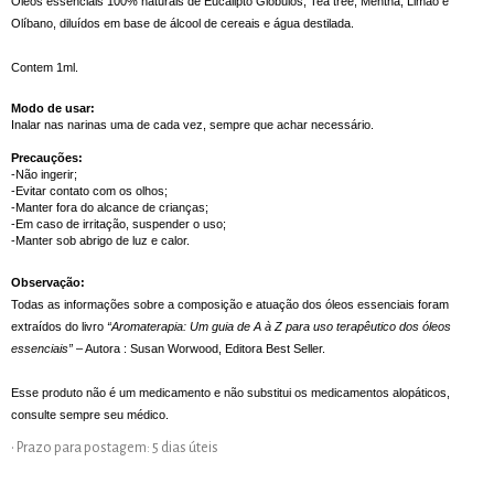
Óleos essenciais 100% naturais de Eucalipto Glóbulos, Tea tree, Mentha, Limão e 
Olíbano, diluídos em base de álcool de cereais e água destilada.
Contem 1ml.
Modo de usar: 
Inalar nas narinas uma de cada vez, sempre que achar necessário.
Precauções:
-Não ingerir;
-Evitar contato com os olhos;
-Manter fora do alcance de crianças; 
-Em caso de irritação, suspender o uso;
-Manter sob abrigo de luz e calor.
Observação:
Todas as informações sobre a composição e atuação dos óleos essenciais foram
extraídos do livro
“Aromaterapia: Um guia de A à Z para uso terapêutico dos óleos
essenciais”
– Autora : Susan Worwood, Editora Best Seller.
Esse produto não é um medicamento e não substitui os medicamentos alopáticos,
consulte sempre seu médico.
• Prazo para postagem:
5 dias úteis