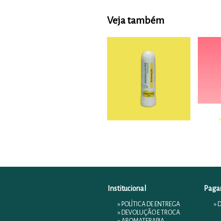
Veja também
Institucional
Paga
»
POLÍTICA DE ENTREGA
» 
»
DEVOLUÇÃO E TROCA