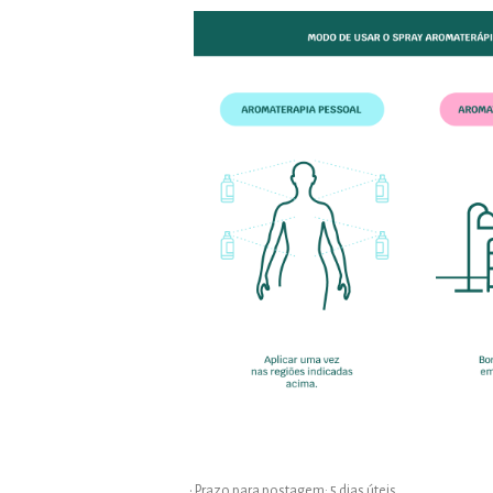
• Prazo para postagem:
5 dias úteis