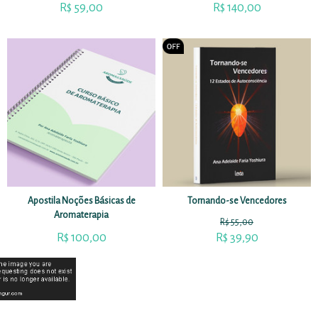
R$
59,00
R$
140,00
Apostila Noções Básicas de
Tornando-se Vencedores
Aromaterapia
R$
55,00
R$
100,00
R$
39,90